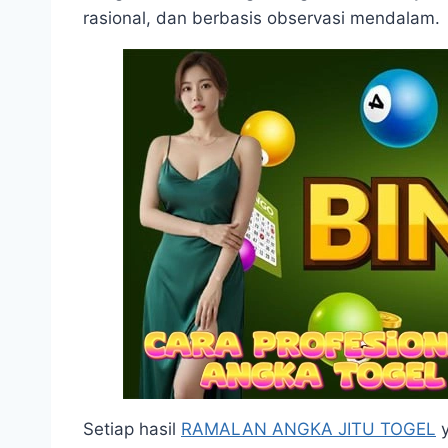
rasional, dan berbasis observasi mendalam.
Setiap hasil
RAMALAN ANGKA JITU TOGEL
y