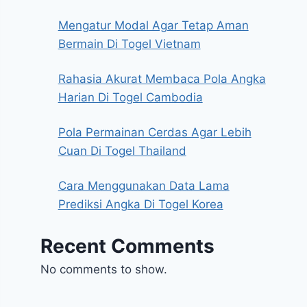
Mengatur Modal Agar Tetap Aman
Bermain Di Togel Vietnam
Rahasia Akurat Membaca Pola Angka
Harian Di Togel Cambodia
Pola Permainan Cerdas Agar Lebih
Cuan Di Togel Thailand
Cara Menggunakan Data Lama
Prediksi Angka Di Togel Korea
Recent Comments
No comments to show.