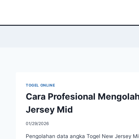
Skip
to
content
TOGEL ONLINE
Cara Profesional Mengola
Jersey Mid
01/29/2026
Pengolahan data angka Togel New Jersey Mi