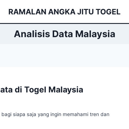
RAMALAN ANGKA JITU TOGEL
Analisis Data Malaysia
ata di Togel Malaysia
i bagi siapa saja yang ingin memahami tren dan