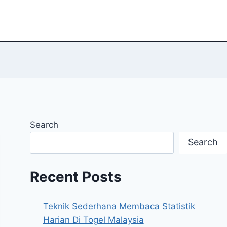
Search
Search
Recent Posts
Teknik Sederhana Membaca Statistik
Harian Di Togel Malaysia