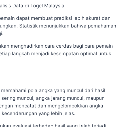
pemain dapat membuat prediksi lebih akurat dan
tungkan. Statistik menunjukkan bahwa pemahaman
i.
kan menghadirkan cara cerdas bagi para pemain
 setiap langkah menjadi kesempatan optimal untuk
 memahami pola angka yang muncul dari hasil
g sering muncul, angka jarang muncul, maupun
. Dengan mencatat dan mengelompokkan angka
 kecenderungan yang lebih jelas.
an evaluasi terhadap hasil yang telah terjadi.