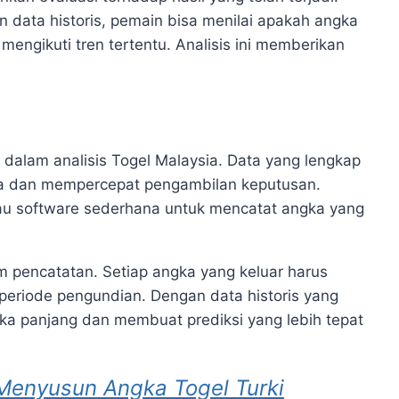
data historis, pemain bisa menilai apakah angka
engikuti tren tertentu. Analisis ini memberikan
 dalam analisis Togel Malaysia. Data yang lengkap
la dan mempercepat pengambilan keputusan.
tau software sederhana untuk mencatat angka yang
m pencatatan. Setiap angka yang keluar harus
 periode pengundian. Dengan data historis yang
ngka panjang dan membuat prediksi yang lebih tepat
 Menyusun Angka Togel Turki