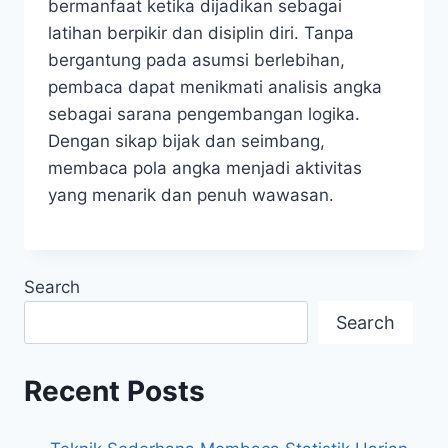
bermanfaat ketika dijadikan sebagai
latihan berpikir dan disiplin diri. Tanpa
bergantung pada asumsi berlebihan,
pembaca dapat menikmati analisis angka
sebagai sarana pengembangan logika.
Dengan sikap bijak dan seimbang,
membaca pola angka menjadi aktivitas
yang menarik dan penuh wawasan.
Search
Search
Recent Posts