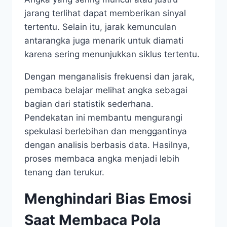
jarang terlihat dapat memberikan sinyal
tertentu. Selain itu, jarak kemunculan
antarangka juga menarik untuk diamati
karena sering menunjukkan siklus tertentu.
Dengan menganalisis frekuensi dan jarak,
pembaca belajar melihat angka sebagai
bagian dari statistik sederhana.
Pendekatan ini membantu mengurangi
spekulasi berlebihan dan menggantinya
dengan analisis berbasis data. Hasilnya,
proses membaca angka menjadi lebih
tenang dan terukur.
Menghindari Bias Emosi
Saat Membaca Pola