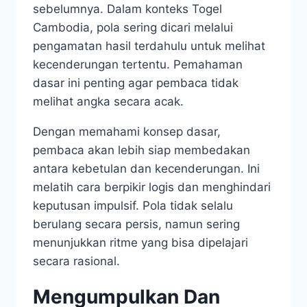
sebelumnya. Dalam konteks Togel
Cambodia, pola sering dicari melalui
pengamatan hasil terdahulu untuk melihat
kecenderungan tertentu. Pemahaman
dasar ini penting agar pembaca tidak
melihat angka secara acak.
Dengan memahami konsep dasar,
pembaca akan lebih siap membedakan
antara kebetulan dan kecenderungan. Ini
melatih cara berpikir logis dan menghindari
keputusan impulsif. Pola tidak selalu
berulang secara persis, namun sering
menunjukkan ritme yang bisa dipelajari
secara rasional.
Mengumpulkan Dan