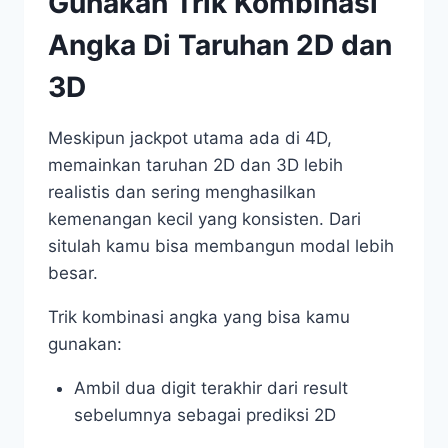
Gunakan Trik Kombinasi
Angka Di Taruhan 2D dan
3D
Meskipun jackpot utama ada di 4D,
memainkan taruhan 2D dan 3D lebih
realistis dan sering menghasilkan
kemenangan kecil yang konsisten. Dari
situlah kamu bisa membangun modal lebih
besar.
Trik kombinasi angka yang bisa kamu
gunakan:
Ambil dua digit terakhir dari result
sebelumnya sebagai prediksi 2D