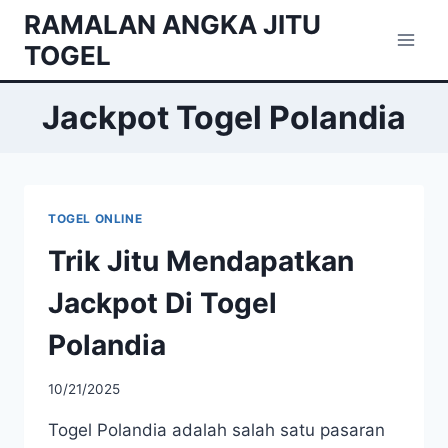
Skip
RAMALAN ANGKA JITU
to
TOGEL
content
Jackpot Togel Polandia
TOGEL ONLINE
Trik Jitu Mendapatkan
Jackpot Di Togel
Polandia
10/21/2025
Togel Polandia adalah salah satu pasaran