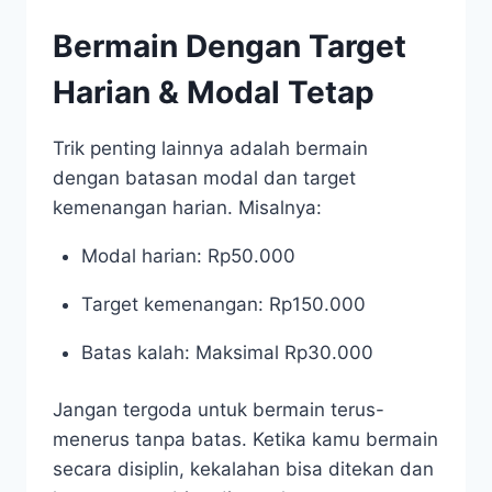
Bermain Dengan Target
Harian & Modal Tetap
Trik penting lainnya adalah bermain
dengan batasan modal dan target
kemenangan harian. Misalnya:
Modal harian: Rp50.000
Target kemenangan: Rp150.000
Batas kalah: Maksimal Rp30.000
Jangan tergoda untuk bermain terus-
menerus tanpa batas. Ketika kamu bermain
secara disiplin, kekalahan bisa ditekan dan