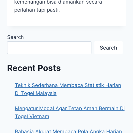
kemenangan bisa diamankan secara
perlahan tapi pasti.
Search
Search
Recent Posts
Teknik Sederhana Membaca Statistik Harian
Di Togel Malaysia
Mengatur Modal Agar Tetap Aman Bermain Di
Togel Vietnam
Rahasia Akurat Membaca Pola Angka Harian