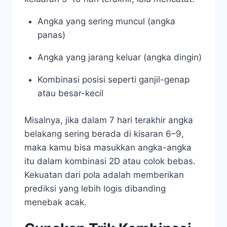
Angka yang sering muncul (angka
panas)
Angka yang jarang keluar (angka dingin)
Kombinasi posisi seperti ganjil-genap
atau besar-kecil
Misalnya, jika dalam 7 hari terakhir angka
belakang sering berada di kisaran 6–9,
maka kamu bisa masukkan angka-angka
itu dalam kombinasi 2D atau colok bebas.
Kekuatan dari pola adalah memberikan
prediksi yang lebih logis dibanding
menebak acak.