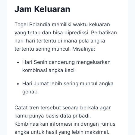
Jam Keluaran
Togel Polandia memiliki waktu keluaran
yang tetap dan bisa diprediksi. Perhatikan
hari-hari tertentu di mana pola angka
tertentu sering muncul. Misalnya:
Hari Senin cenderung mengeluarkan
kombinasi angka kecil
Hari Jumat lebih sering muncul angka
genap
Catat tren tersebut secara berkala agar
kamu punya basis data pribadi.
Kombinasikan informasi ini dengan rumus
angka untuk hasil yang lebih maksimal.