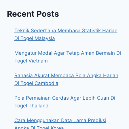
Recent Posts
Teknik Sederhana Membaca Statistik Harian
Di Togel Malaysia
Mengatur Modal Agar Tetap Aman Bermain Di
Togel Vietnam
Rahasia Akurat Membaca Pola Angka Harian
Di Togel Cambodia
Pola Permainan Cerdas Agar Lebih Cuan Di
Togel Thailand
Cara Menggunakan Data Lama Prediksi
Angka Di Togel Korea