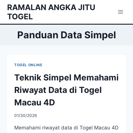
Skip
RAMALAN ANGKA JITU
to
TOGEL
content
Panduan Data Simpel
TOGEL ONLINE
Teknik Simpel Memahami
Riwayat Data di Togel
Macau 4D
01/30/2026
Memahami riwayat data di Togel Macau 4D