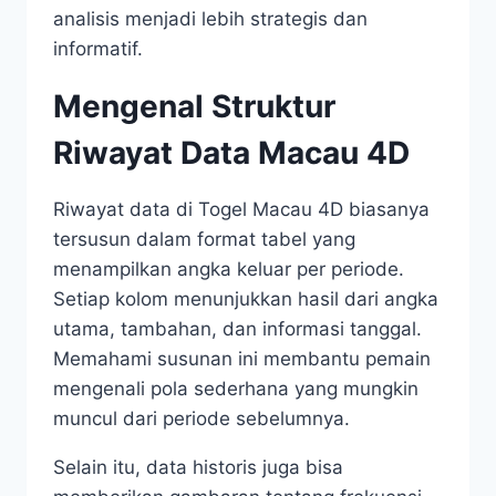
analisis menjadi lebih strategis dan
informatif.
Mengenal Struktur
Riwayat Data Macau 4D
Riwayat data di Togel Macau 4D biasanya
tersusun dalam format tabel yang
menampilkan angka keluar per periode.
Setiap kolom menunjukkan hasil dari angka
utama, tambahan, dan informasi tanggal.
Memahami susunan ini membantu pemain
mengenali pola sederhana yang mungkin
muncul dari periode sebelumnya.
Selain itu, data historis juga bisa