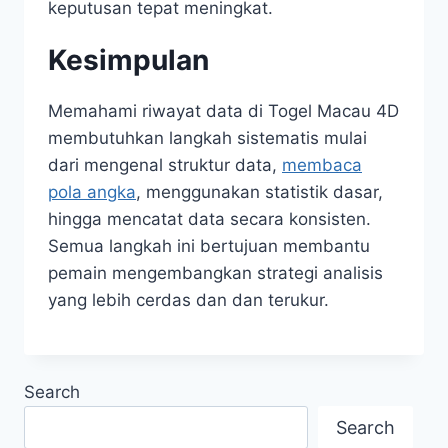
keputusan tepat meningkat.
Kesimpulan
Memahami riwayat data di Togel Macau 4D
membutuhkan langkah sistematis mulai
dari mengenal struktur data,
membaca
pola angka
, menggunakan statistik dasar,
hingga mencatat data secara konsisten.
Semua langkah ini bertujuan membantu
pemain mengembangkan strategi analisis
yang lebih cerdas dan dan terukur.
Search
Search