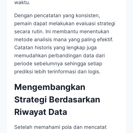
waktu.
Dengan pencatatan yang konsisten,
pemain dapat melakukan evaluasi strategi
secara rutin. Ini membantu menentukan
metode analisis mana yang paling efektif.
Catatan historis yang lengkap juga
memudahkan perbandingan data dari
periode sebelumnya sehingga setiap
prediksi lebih terinformasi dan logis.
Mengembangkan
Strategi Berdasarkan
Riwayat Data
Setelah memahami pola dan mencatat