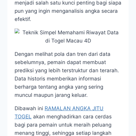
menjadi salah satu kunci penting bagi siapa
pun yang ingin menganalisis angka secara
efektif.
Dengan melihat pola dan tren dari data
sebelumnya, pemain dapat membuat
prediksi yang lebih terstruktur dan terarah.
Data historis memberikan informasi
berharga tentang angka yang sering
muncul maupun jarang keluar.
Dibawah ini
RAMALAN ANGKA JITU
TOGEL
akan menghadirkan cara cerdas
bagi para pemain untuk meraih peluang
menang tinggi, sehingga setiap langkah