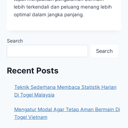
lebih terkendali dan peluang menang lebih
optimal dalam jangka panjang.
Search
Search
Recent Posts
Teknik Sederhana Membaca Statistik Harian
Di Togel Malaysia
Mengatur Modal Agar Tetap Aman Bermain Di
Togel Vietnam