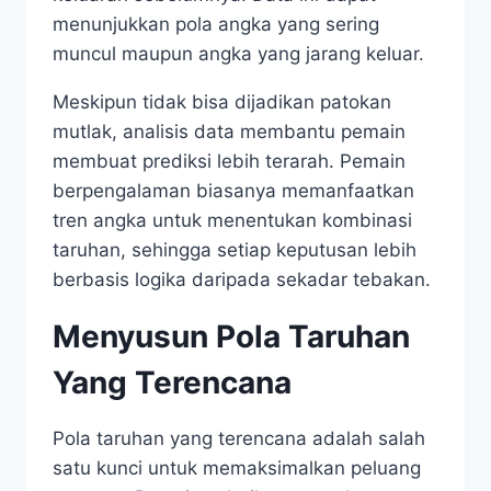
menunjukkan pola angka yang sering
muncul maupun angka yang jarang keluar.
Meskipun tidak bisa dijadikan patokan
mutlak, analisis data membantu pemain
membuat prediksi lebih terarah. Pemain
berpengalaman biasanya memanfaatkan
tren angka untuk menentukan kombinasi
taruhan, sehingga setiap keputusan lebih
berbasis logika daripada sekadar tebakan.
Menyusun Pola Taruhan
Yang Terencana
Pola taruhan yang terencana adalah salah
satu kunci untuk memaksimalkan peluang