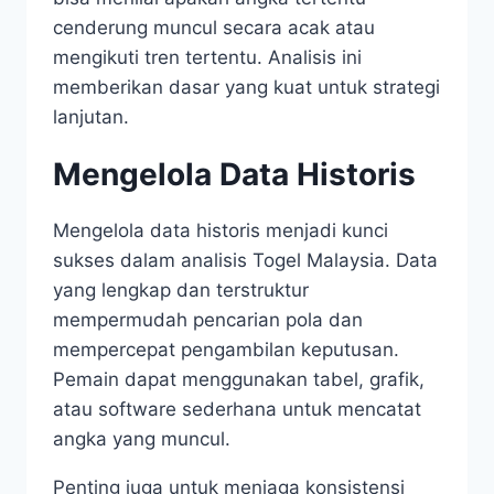
cenderung muncul secara acak atau
mengikuti tren tertentu. Analisis ini
memberikan dasar yang kuat untuk strategi
lanjutan.
Mengelola Data Historis
Mengelola data historis menjadi kunci
sukses dalam analisis Togel Malaysia. Data
yang lengkap dan terstruktur
mempermudah pencarian pola dan
mempercepat pengambilan keputusan.
Pemain dapat menggunakan tabel, grafik,
atau software sederhana untuk mencatat
angka yang muncul.
Penting juga untuk menjaga konsistensi