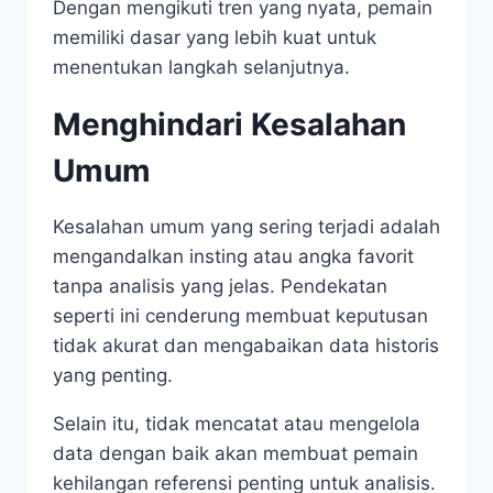
Dengan mengikuti tren yang nyata, pemain
memiliki dasar yang lebih kuat untuk
menentukan langkah selanjutnya.
Menghindari Kesalahan
Umum
Kesalahan umum yang sering terjadi adalah
mengandalkan insting atau angka favorit
tanpa analisis yang jelas. Pendekatan
seperti ini cenderung membuat keputusan
tidak akurat dan mengabaikan data historis
yang penting.
Selain itu, tidak mencatat atau mengelola
data dengan baik akan membuat pemain
kehilangan referensi penting untuk analisis.