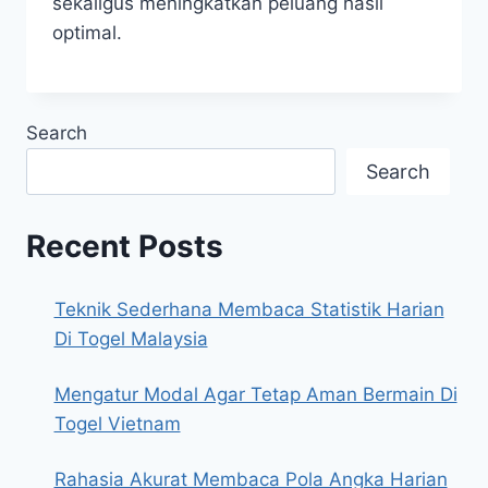
sekaligus meningkatkan peluang hasil
optimal.
Search
Search
Recent Posts
Teknik Sederhana Membaca Statistik Harian
Di Togel Malaysia
Mengatur Modal Agar Tetap Aman Bermain Di
Togel Vietnam
Rahasia Akurat Membaca Pola Angka Harian