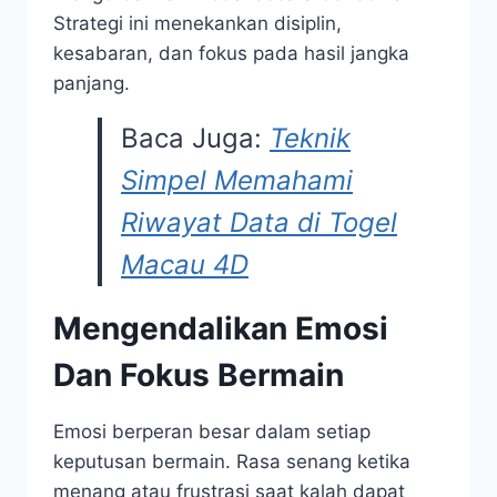
Strategi ini menekankan disiplin,
kesabaran, dan fokus pada hasil jangka
panjang.
Baca Juga:
Teknik
Simpel Memahami
Riwayat Data di Togel
Macau 4D
Mengendalikan Emosi
Dan Fokus Bermain
Emosi berperan besar dalam setiap
keputusan bermain. Rasa senang ketika
menang atau frustrasi saat kalah dapat