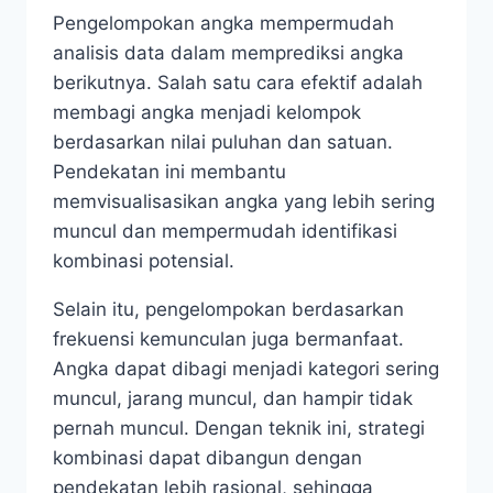
Pengelompokan angka mempermudah
analisis data dalam memprediksi angka
berikutnya. Salah satu cara efektif adalah
membagi angka menjadi kelompok
berdasarkan nilai puluhan dan satuan.
Pendekatan ini membantu
memvisualisasikan angka yang lebih sering
muncul dan mempermudah identifikasi
kombinasi potensial.
Selain itu, pengelompokan berdasarkan
frekuensi kemunculan juga bermanfaat.
Angka dapat dibagi menjadi kategori sering
muncul, jarang muncul, dan hampir tidak
pernah muncul. Dengan teknik ini, strategi
kombinasi dapat dibangun dengan
pendekatan lebih rasional, sehingga