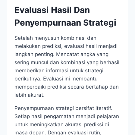
Evaluasi Hasil Dan
Penyempurnaan Strategi
Setelah menyusun kombinasi dan
melakukan prediksi, evaluasi hasil menjadi
langkah penting. Mencatat angka yang
sering muncul dan kombinasi yang berhasil
memberikan informasi untuk strategi
berikutnya. Evaluasi ini membantu
memperbaiki prediksi secara bertahap dan
lebih akurat.
Penyempurnaan strategi bersifat iteratif.
Setiap hasil pengamatan menjadi pelajaran
untuk meningkatkan akurasi prediksi di
masa depan. Dengan evaluasi rutin,