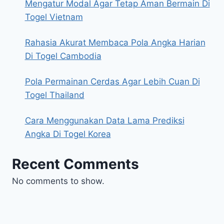
Mengatur Modal Agar Tetap Aman Bermain Di
Togel Vietnam
Rahasia Akurat Membaca Pola Angka Harian
Di Togel Cambodia
Pola Permainan Cerdas Agar Lebih Cuan Di
Togel Thailand
Cara Menggunakan Data Lama Prediksi
Angka Di Togel Korea
Recent Comments
No comments to show.