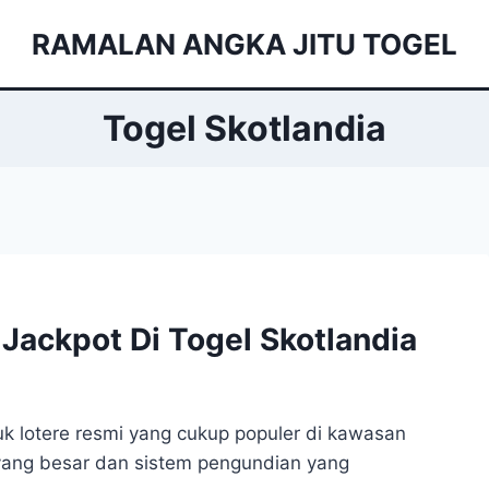
RAMALAN ANGKA JITU TOGEL
Togel Skotlandia
ackpot Di Togel Skotlandia
k lotere resmi yang cukup populer di kawasan
 yang besar dan sistem pengundian yang