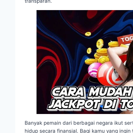
transparan.
Banyak pemain dari berbagai negara ikut se
hidup secara finansial. Bagi kamu yang ing