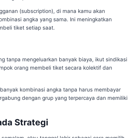
angganan (subscription), di mana kamu akan
kombinasi angka yang sama. Ini meningkatkan
li tiket setiap saat.
g tanpa mengeluarkan banyak biaya, ikut sindikasi
lompok orang membeli tiket secara kolektif dan
h banyak kombinasi angka tanpa harus membayar
rgabung dengan grup yang terpercaya dan memiliki
ada Strategi
 semalam, atau tanggal lahir sebagai cara memilih