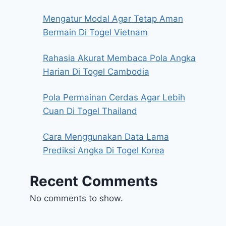
Mengatur Modal Agar Tetap Aman
Bermain Di Togel Vietnam
Rahasia Akurat Membaca Pola Angka
Harian Di Togel Cambodia
Pola Permainan Cerdas Agar Lebih
Cuan Di Togel Thailand
Cara Menggunakan Data Lama
Prediksi Angka Di Togel Korea
Recent Comments
No comments to show.