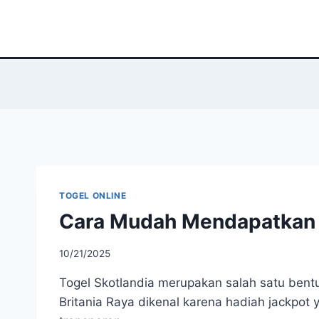
Skip
to
content
TOGEL ONLINE
Cara Mudah Mendapatkan J
10/21/2025
Togel Skotlandia merupakan salah satu bentu
Britania Raya dikenal karena hadiah jackpot