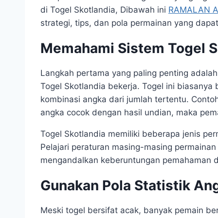
di Togel Skotlandia, Dibawah ini
RAMALAN A
strategi, tips, dan pola permainan yang dap
Memahami Sistem Togel S
Langkah pertama yang paling penting adala
Togel Skotlandia bekerja. Togel ini biasany
kombinasi angka dari jumlah tertentu. Conto
angka cocok dengan hasil undian, maka pema
Togel Skotlandia memiliki beberapa jenis pe
Pelajari peraturan masing-masing permainan 
mengandalkan keberuntungan pemahaman das
Gunakan Pola Statistik An
Meski togel bersifat acak, banyak pemain b