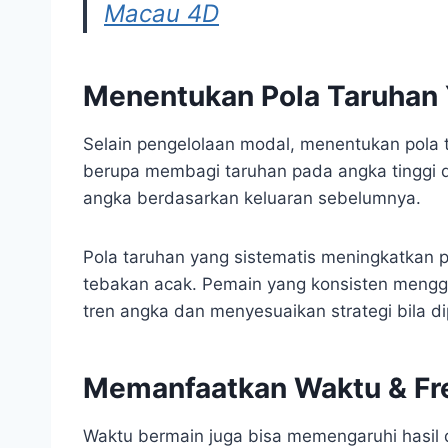
Macau 4D
Menentukan Pola Taruhan 
Selain pengelolaan modal, menentukan pola tar
berupa membagi taruhan pada angka tinggi d
angka berdasarkan keluaran sebelumnya.
Pola taruhan yang sistematis meningkatkan
tebakan acak. Pemain yang konsisten mengg
tren angka dan menyesuaikan strategi bila di
Memanfaatkan Waktu & Fr
Waktu bermain juga bisa memengaruhi hasil d