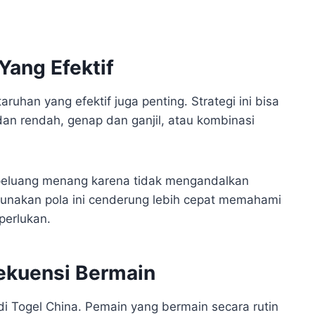
Yang Efektif
uhan yang efektif juga penting. Strategi ini bisa
an rendah, genap dan ganjil, atau kombinasi
 peluang menang karena tidak mengandalkan
unakan pola ini cenderung lebih cepat memahami
perlukan.
ekuensi Bermain
i Togel China. Pemain yang bermain secara rutin