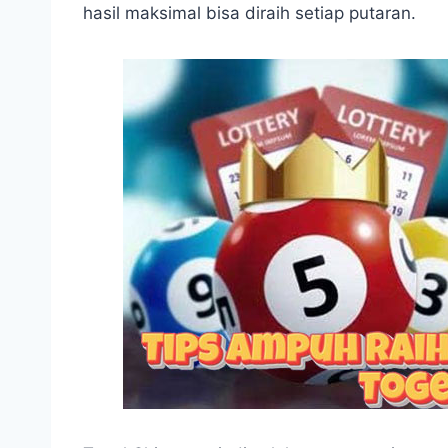
t
e
s
e
p
e
r
hasil maksimal bisa diraih setiap putaran.
s
b
e
g
e
e
A
o
n
r
p
o
g
a
p
k
e
m
r