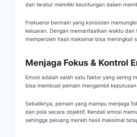
dan teratur memiliki keuntungan dalam memb
Frekuensi bermain yang konsisten memungki
keluaran. Dengan memanfaatkan waktu dan f
memperoleh hasil maksimal bisa meningkat se
Menjaga Fokus & Kontrol 
Emosi adalah salah satu faktor yang sering m
bisa membuat pemain mengambil keputusan g
Sebaliknya, pemain yang mampu menjaga fok
dan pola secara objektif. Kendali emosi memu
sehingga peluang meraih hasil maksimal tetap