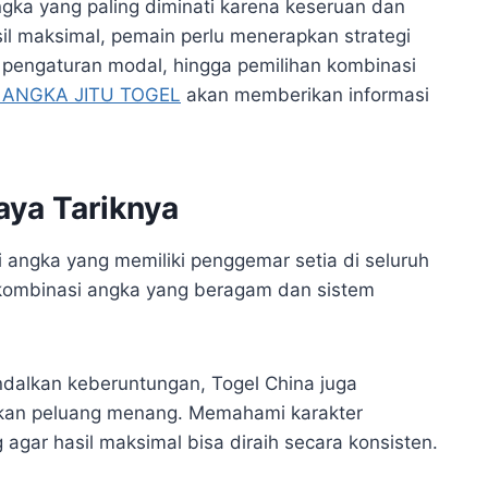
gka yang paling diminati karena keseruan dan
il maksimal, pemain perlu menerapkan strategi
is, pengaturan modal, hingga pemilihan kombinasi
ANGKA JITU TOGEL
akan memberikan informasi
aya Tariknya
i angka yang memiliki penggemar setia di seluruh
a kombinasi angka yang beragam dan sistem
ndalkan keberuntungan, Togel China juga
tkan peluang menang. Memahami karakter
agar hasil maksimal bisa diraih secara konsisten.