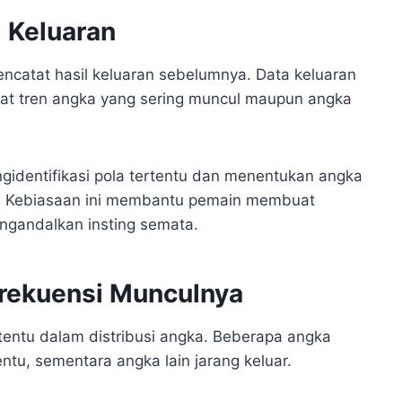
 Keluaran
mencatat hasil keluaran sebelumnya. Data keluaran
ihat tren angka yang sering muncul maupun angka
gidentifikasi pola tertentu dan menentukan angka
ya. Kebiasaan ini membantu pemain membuat
ngandalkan insting semata.
rekuensi Munculnya
tentu dalam distribusi angka. Beberapa angka
ntu, sementara angka lain jarang keluar.