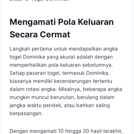
Mengamati Pola Keluaran
Secara Cermat
Langkah pertama untuk mendapatkan angka
togel Dominika yang akurat adalah dengan
memperhatikan pola keluaran sebelumnya.
Setiap pasaran togel, termasuk Dominika,
biasanya memiliki kecenderungan tertentu
dalam rotasi angka. Misalnya, beberapa angka
mungkin muncul berurutan, berulang dalam
jangka waktu pendek, atau bahkan saling
berpasangan.
Dengan mengamati 10 hingga 20 hasil terakhir,