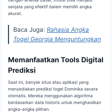
dengan analisa dasar, intuisi bisa menjadi
senjata yang efektif dalam memilih angka
akurat.
Baca Juga:
Rahasia Angka
Togel Georgia Menguntungkan
Memanfaatkan Tools Digital
Prediksi
Saat ini, banyak situs atau aplikasi yang
menyediakan prediksi togel Dominika secara
otomatis. Mereka menggunakan algoritma
berdasarkan data historis untuk menghasilkan
angka-angka pilihan.