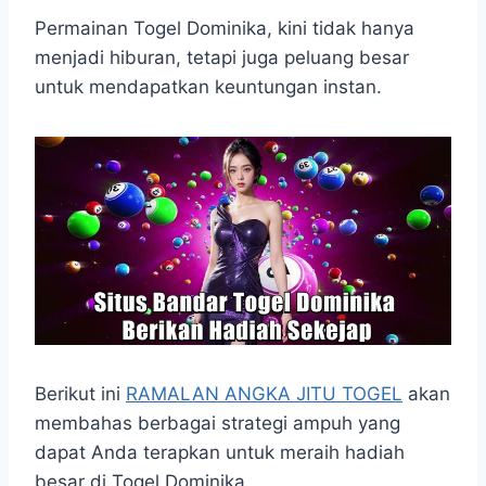
h
a
e
e
k
i
h
a
c
s
l
y
n
a
Permainan Togel Dominika, kini tidak hanya
t
e
s
e
p
e
r
menjadi hiburan, tetapi juga peluang besar
s
b
e
g
e
e
untuk mendapatkan keuntungan instan.
A
o
n
r
p
o
g
a
p
k
e
m
r
Berikut ini
RAMALAN ANGKA JITU TOGEL
akan
membahas berbagai strategi ampuh yang
dapat Anda terapkan untuk meraih hadiah
besar di Togel Dominika.