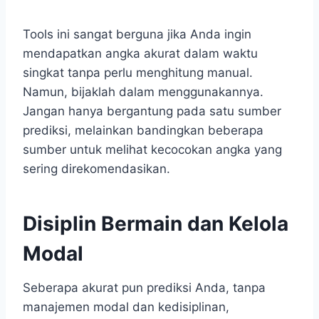
Tools ini sangat berguna jika Anda ingin
mendapatkan angka akurat dalam waktu
singkat tanpa perlu menghitung manual.
Namun, bijaklah dalam menggunakannya.
Jangan hanya bergantung pada satu sumber
prediksi, melainkan bandingkan beberapa
sumber untuk melihat kecocokan angka yang
sering direkomendasikan.
Disiplin Bermain dan Kelola
Modal
Seberapa akurat pun prediksi Anda, tanpa
manajemen modal dan kedisiplinan,