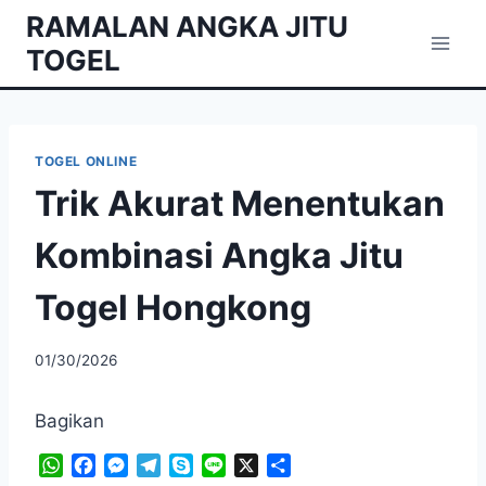
Skip
RAMALAN ANGKA JITU
to
TOGEL
content
TOGEL ONLINE
Trik Akurat Menentukan
Kombinasi Angka Jitu
Togel Hongkong
01/30/2026
Bagikan
W
F
M
T
S
L
X
S