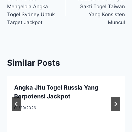
navigation
Mengelola Angka
Sakti Togel Taiwan
Togel Sydney Untuk
Yang Konsisten
Target Jackpot
Muncul
Similar Posts
Angka Jitu Togel Russia Yang
Berpotensi Jackpot
01/29/2026