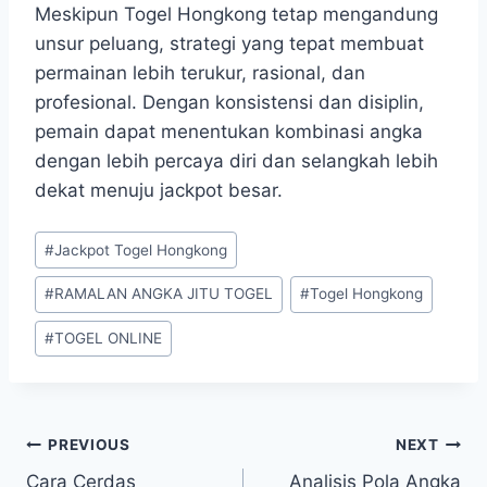
Meskipun Togel Hongkong tetap mengandung
unsur peluang, strategi yang tepat membuat
permainan lebih terukur, rasional, dan
profesional. Dengan konsistensi dan disiplin,
pemain dapat menentukan kombinasi angka
dengan lebih percaya diri dan selangkah lebih
dekat menuju jackpot besar.
Post
#
Jackpot Togel Hongkong
Tags:
#
RAMALAN ANGKA JITU TOGEL
#
Togel Hongkong
#
TOGEL ONLINE
Post
PREVIOUS
NEXT
Cara Cerdas
Analisis Pola Angka